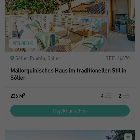
950.000 €
Sóller Pueblo, Soller
REF: 46670
Mallorquinisches Haus im traditionellen Stil in
Sóller
2
236 M
4
2
Objekt ansehen