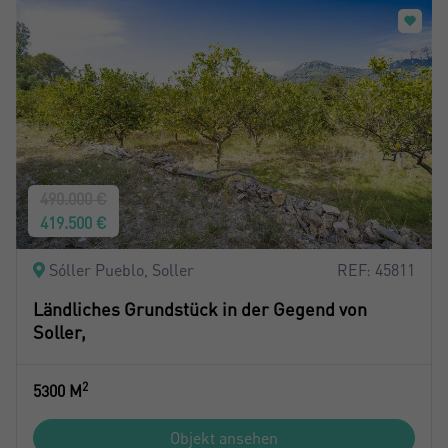
490.000 €
419.500 €
Sóller Pueblo, Soller
REF: 45811
Ländliches Grundstück in der Gegend von
Soller,
2
5300 M
Objekt ansehen