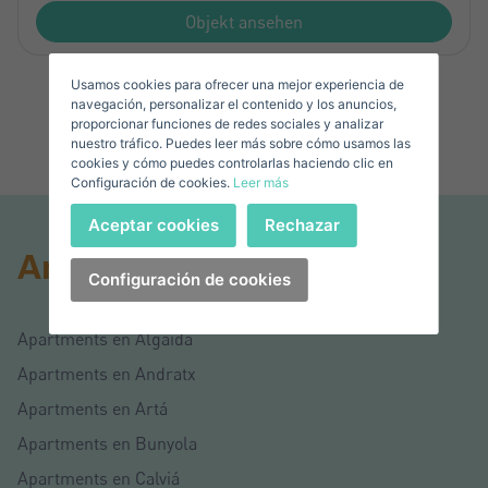
Verkaufen Sie Ihre Immobilie
Objekt ansehen
Usamos cookies para ofrecer una mejor experiencia de
Email*
navegación, personalizar el contenido y los anuncios,
proporcionar funciones de redes sociales y analizar
nuestro tráfico. Puedes leer más sobre cómo usamos las
+1
United
cookies y cómo puedes controlarlas haciendo clic en
Configuración de cookies.
Leer más
States
Telefonnummer*
+1
Anmelden
Aceptar cookies
Rechazar
+1
United
Andere Interessengebiete
States
Configuración de cookies
+1
Haben Sie Ihr Passwort vergessen?
Passwort**
Ich habe mein Passwort vergessen
Apartments en Algaida
Apartments en Andratx
Sie haben noch kein Konto?
Apartments en Artá
Ich akzeptiere die
Bedingungen und Konditionen zum
Erstellen Sie ein Konto
Datenschutz
Apartments en Bunyola
Apartments en Calviá