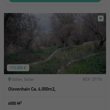
115.500 €
Crear una cuenta
Sóller, Soller
REF: 27170
Name*
Olovenhain Ca. 6.000m2,
Mich Anmelden
2
6000 M
Nachname*