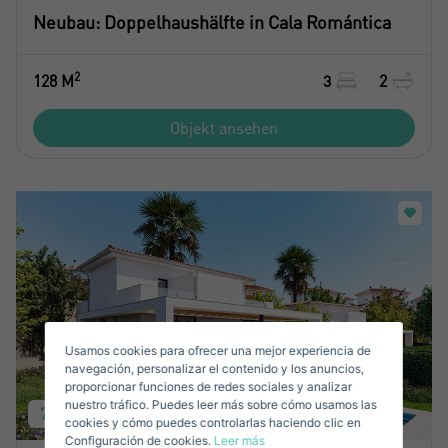
Neubau: Doppelhaushälfte in Cala Romántica
2
128 M
3
2
Objekt ansehen
Crear una cuenta
Name*
Mich Anmelden
Nachname*
Verkaufen Sie Ihre Immobilie
Usamos cookies para ofrecer una mejor experiencia de
Email*
navegación, personalizar el contenido y los anuncios,
proporcionar funciones de redes sociales y analizar
nuestro tráfico. Puedes leer más sobre cómo usamos las
+1
785.000 €
United
cookies y cómo puedes controlarlas haciendo clic en
Configuración de cookies.
Leer más
States