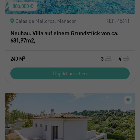
803.000 €
Calas de Mallorca, Manacor
REF: 45611
Neubau. Villa auf einem Grundstück von ca.
631,97m2,
2
240 M
3
4
Objekt ansehen