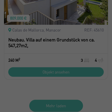
809.000 €
Calas de Mallorca, Manacor
REF: 45610
Neubau. Villa auf einem Grundstück von ca.
547,27m2,
2
240 M
3
4
Objekt ansehen
Mehr laden