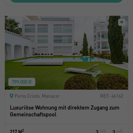
799.000 €
Porto Cristo, Manacor
REF: 46162
Luxuriöse Wohnung mit direktem Zugang zum
Gemeinschaftspool
2
217 M
3
3