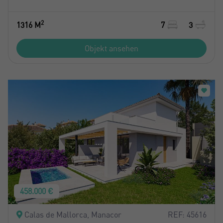
2
1316 M
7
3
Objekt ansehen
458.000 €
Calas de Mallorca, Manacor
REF: 45616