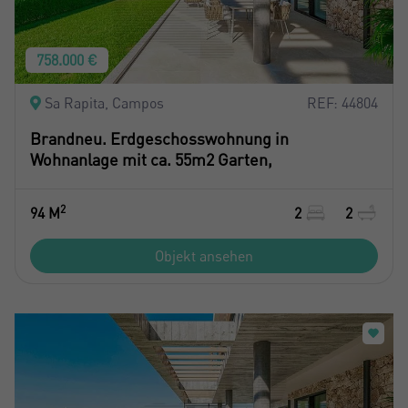
758.000 €
Sa Rapita, Campos
REF: 44804
Brandneu. Erdgeschosswohnung in
Wohnanlage mit ca. 55m2 Garten,
2
94 M
2
2
Objekt ansehen