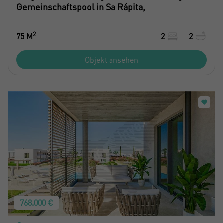
Gemeinschaftspool in Sa Rápita,
2
75 M
2
2
Objekt ansehen
768.000 €