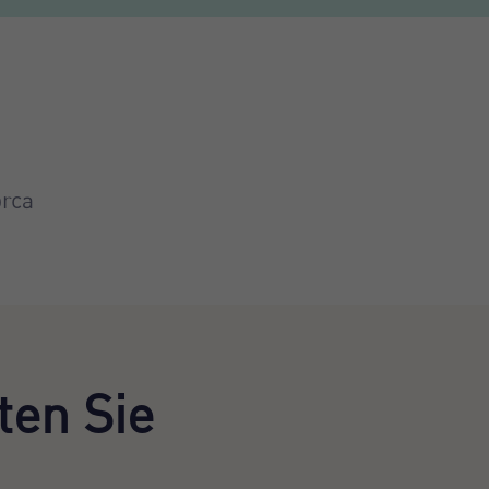
orca
en Sie