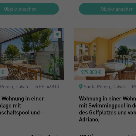
Objekt ansehen
Objekt ansehen
0 €
979.000 €
Ponsa, Calviá
REF: 46813
Santa Ponsa, Calviá
R
-Wohnung in einer
Wohnung in einer Wohn
lage mit
mit Swimmingpool in d
schaftspool und -
des Golfplatzes und vo
Adriano,
2