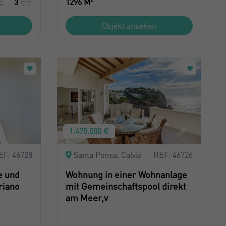
3
1296 M
Objekt ansehen
1.475.000 €
EF: 46728
Santa Ponsa, Calviá
REF: 46726
e und
Wohnung in einer Wohnanlage
riano
mit Gemeinschaftspool direkt
am Meer,v