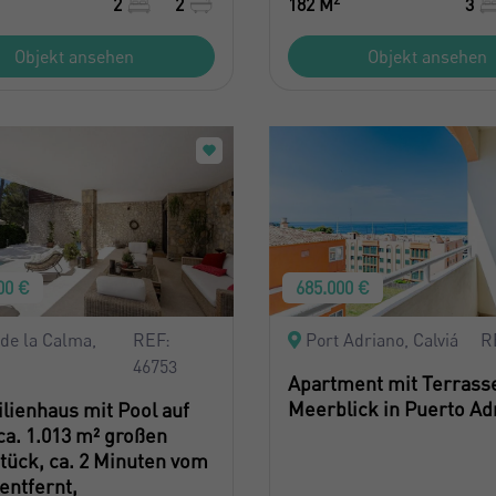
2
2
182 M
3
Objekt ansehen
Objekt ansehen
00 €
685.000 €
de la Calma,
REF:
Port Adriano, Calviá
R
46753
Apartment mit Terrass
Meerblick in Puerto Ad
lienhaus mit Pool auf
ca. 1.013 m² großen
tück, ca. 2 Minuten vom
entfernt,