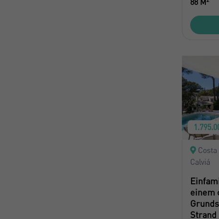
88 M
1.795.0
Costa 
Calviá
Einfami
einem 
Grunds
Strand 