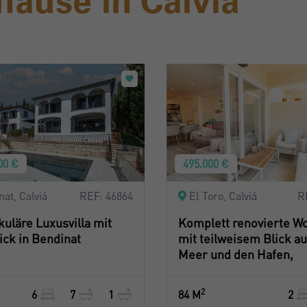
äuse in Calviá
00 €
495.000 €
at, Calviá
REF: 46864
El Toro, Calviá
R
uläre Luxusvilla mit
Komplett renovierte W
ick in Bendinat
mit teilweisem Blick au
Meer und den Hafen,
2
6
7
1
84 M
2