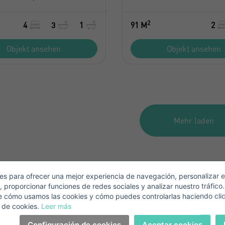
2
4
3
1
91 M
2
Crear una cuenta
Objekt ansehen
Objekt ansehen
Name*
Mich Anmelden
Nachname*
Mehr laden
Verkaufen Sie Ihre Immobilie
Email*
s para ofrecer una mejor experiencia de navegación, personalizar e
, proporcionar funciones de redes sociales y analizar nuestro tráfico
+1
United
e cómo usamos las cookies y cómo puedes controlarlas haciendo cli
States
Telefonnummer*
 de cookies.
Leer más
+1
Anmelden
+1
United
Configuración de cookies
Aceptar cookies