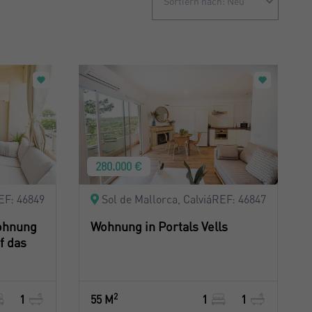
Sortiern nach: Neu
Sortiern nach: Neu
Sortiern nach: Preis absteigend
Sortiern nach: Preis aufsteigend
Sortiern nach: Meist besuchte
280.000 €
EF: 46849
Sol de Mallorca, Calviá
REF: 46847
ohnung
Wohnung in Portals Vells
f das
2
1
55 M
1
1