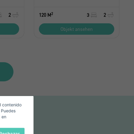
2
2
120 M
3
2
Objekt ansehen
l contenido
. Puedes
c en
Rechazar