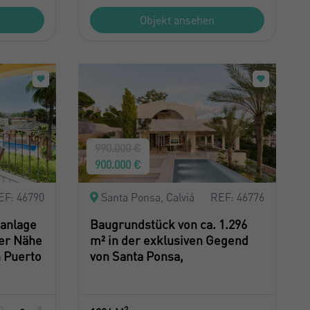
Objekt ansehen
990.000 €
900.000 €
EF: 46790
Santa Ponsa, Calviá
REF: 46776
anlage
Baugrundstück von ca. 1.296
er Nähe
m² in der exklusiven Gegend
n Puerto
von Santa Ponsa,
2