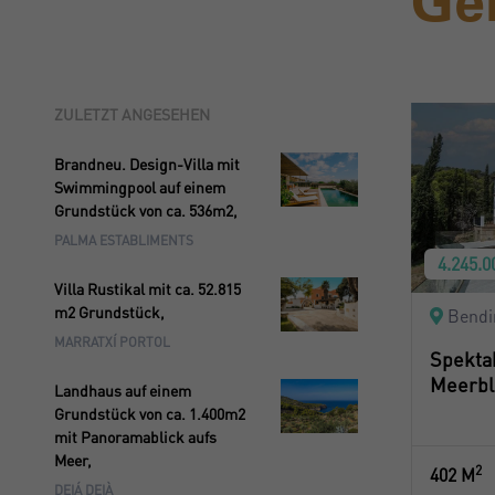
Geh
ZULETZT ANGESEHEN
Brandneu. Design-Villa mit
Swimmingpool auf einem
Grundstück von ca. 536m2,
PALMA ESTABLIMENTS
4.245.0
Villa Rustikal mit ca. 52.815
m2 Grundstück,
Bendin
MARRATXÍ PORTOL
Spektak
Meerbl
Landhaus auf einem
Grundstück von ca. 1.400m2
mit Panoramablick aufs
Meer,
2
402 M
DEIÁ DEIÀ