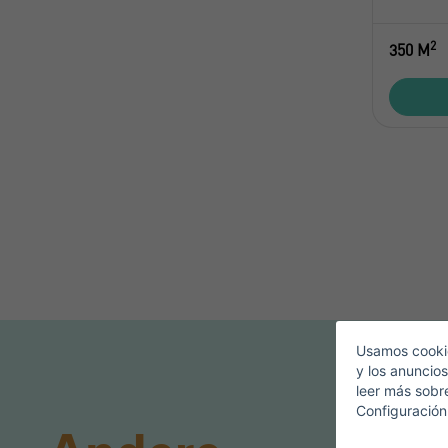
2
350 M
Usamos cookie
y los anuncios
leer más sobr
Configuración