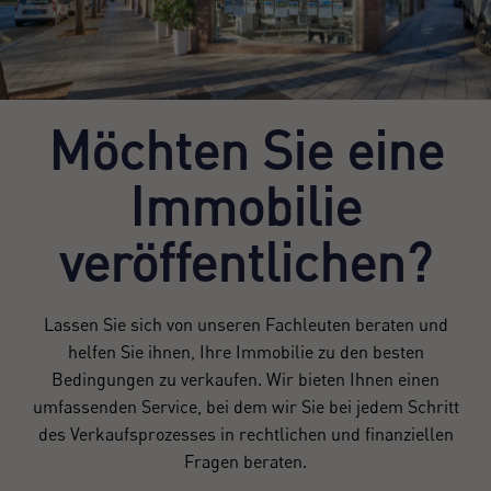
Sie haben noch kein Konto?
Ich akzeptiere die
Bedingungen und Konditionen zum
Erstellen Sie ein Konto
Datenschutz
Möchten Sie eine
Mich Registrieren
Immobilie
veröffentlichen?
Lassen Sie sich von unseren Fachleuten beraten und
helfen Sie ihnen, Ihre Immobilie zu den besten
Bedingungen zu verkaufen. Wir bieten Ihnen einen
umfassenden Service, bei dem wir Sie bei jedem Schritt
des Verkaufsprozesses in rechtlichen und finanziellen
Fragen beraten.