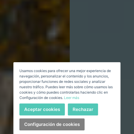
Crear una cuenta
Name*
Mich Anmelden
Nachname*
Verkaufen Sie Ihre Immobilie
Usamos cookies para ofrecer una mejor experiencia de
Email*
navegación, personalizar el contenido y los anuncios,
proporcionar funciones de redes sociales y analizar
nuestro tráfico. Puedes leer más sobre cómo usamos las
+1
United
cookies y cómo puedes controlarlas haciendo clic en
Configuración de cookies.
Leer más
States
Telefonnummer*
+1
Anmelden
Aceptar cookies
Rechazar
+1
United
States
Configuración de cookies
+1
Haben Sie Ihr Passwort vergessen?
Passwort**