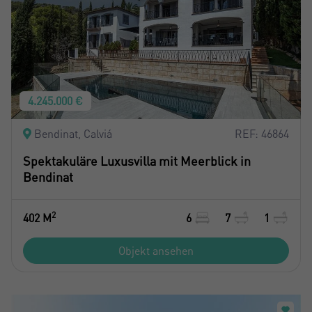
4.245.000 €
Bendinat, Calviá
REF: 46864
Spektakuläre Luxusvilla mit Meerblick in
Bendinat
2
402 M
6
7
1
Objekt ansehen