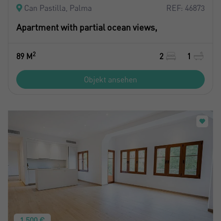
Can Pastilla, Palma
REF: 46873
Apartment with partial ocean views,
2
89 M
2
1
Objekt ansehen
1.500 €