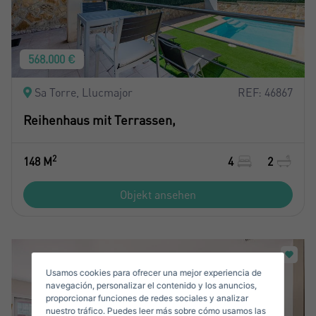
568.000 €
Sa Torre, Llucmajor
REF: 46867
Reihenhaus mit Terrassen,
Crear una cuenta
Name*
2
148 M
4
2
Mich Anmelden
Objekt ansehen
Nachname*
Verkaufen Sie Ihre Immobilie
Usamos cookies para ofrecer una mejor experiencia de
Email*
navegación, personalizar el contenido y los anuncios,
proporcionar funciones de redes sociales y analizar
nuestro tráfico. Puedes leer más sobre cómo usamos las