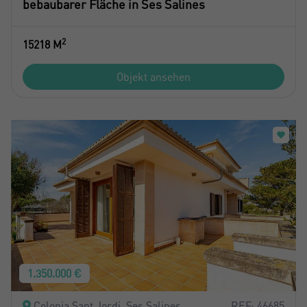
bebaubarer Fläche in Ses Salines
2
15218 M
Objekt ansehen
1.350.000 €
Colonia Sant Jordi, Ses Salines
REF: 46685