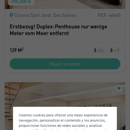
995.000 €
Colonia Sant Jordi, Ses Salines
REF: 46640
Erstbezug! Duplex-Penthouse nur wenige
Meter vom Meer entfernt
2
129 M
3
3
Crear una cuenta
Name*
Objekt ansehen
Mich Anmelden
Nachname*
Verkaufen Sie Ihre Immobilie
Usamos cookies para ofrecer una mejor experiencia de
Email*
navegación, personalizar el contenido y los anuncios,
proporcionar funciones de redes sociales y analizar