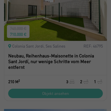
740.000 €
710.000 €
Colonia Sant Jordi, Ses Salines
REF: 46795
Neubau, Reihenhaus-Maisonette in Colonia
Sant Jordí, nur wenige Schritte vom Meer
entfernt
2
210 M
3
2
1
Objekt ansehen