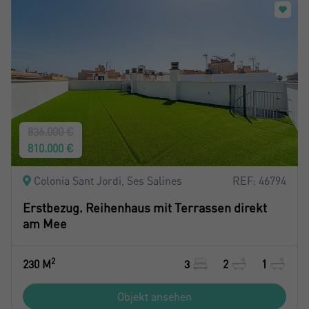
836.000 €
810.000 €
Colonia Sant Jordi, Ses Salines
REF: 46794
Erstbezug. Reihenhaus mit Terrassen direkt
am Mee
2
230 M
3
2
1
Objekt ansehen