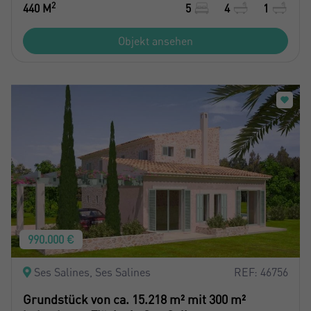
2
440 M
5
4
1
Objekt ansehen
990.000 €
Ses Salines, Ses Salines
REF: 46756
Grundstück von ca. 15.218 m² mit 300 m²