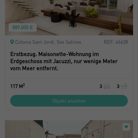
889.000 €
Colonia Sant Jordi, Ses Salines
REF: 46638
Erstbezug. Maisonette-Wohnung im
Erdgeschoss mit Jacuzzi, nur wenige Meter
vom Meer entfernt.
2
117 M
3
3
Objekt ansehen