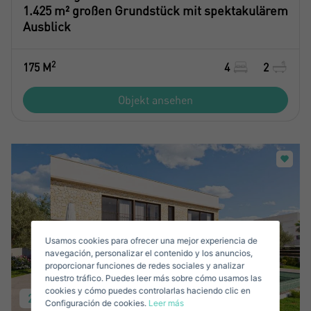
1.425 m² großen Grundstück mit spektakulärem
Ausblick
2
175 M
4
2
Crear una cuenta
Objekt ansehen
Name*
Mich Anmelden
Nachname*
Verkaufen Sie Ihre Immobilie
Usamos cookies para ofrecer una mejor experiencia de
Email*
navegación, personalizar el contenido y los anuncios,
proporcionar funciones de redes sociales y analizar
nuestro tráfico. Puedes leer más sobre cómo usamos las
+1
United
cookies y cómo puedes controlarlas haciendo clic en
2.200.000 €
Configuración de cookies.
Leer más
States