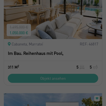
1.495.000 €
1.050.000 €
Cabaneta, Marratxí
REF: 46817
Im Bau. Reihenhaus mit Pool,
2
311 M
5
5
Objekt ansehen