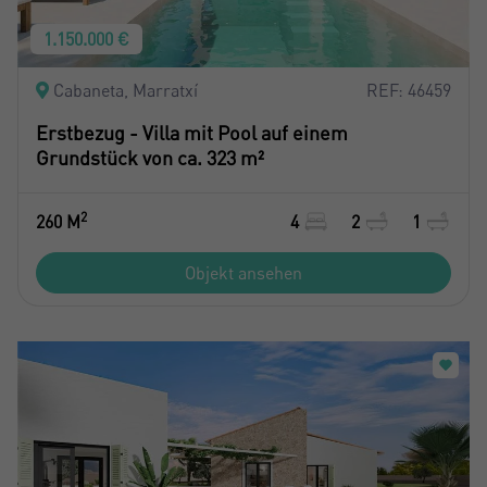
1.150.000 €
Cabaneta, Marratxí
REF: 46459
Erstbezug - Villa mit Pool auf einem
Grundstück von ca. 323 m²
2
260 M
4
2
1
Objekt ansehen