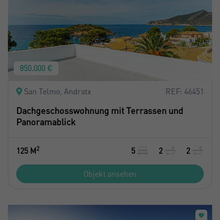
850.000 €
San Telmo, Andratx
REF: 46451
Dachgeschosswohnung mit Terrassen und
Panoramablick
2
125 M
5
2
2
Objekt ansehen