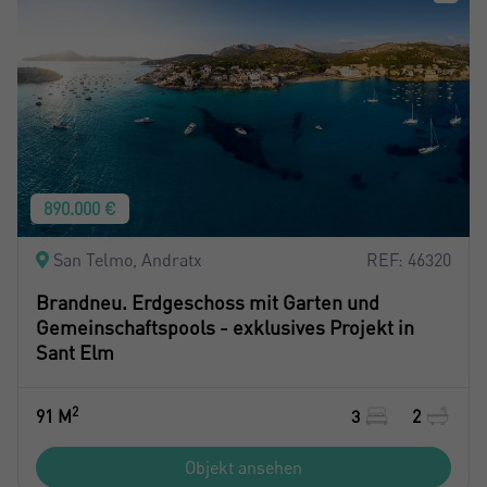
890.000 €
San Telmo, Andratx
REF: 46320
Brandneu. Erdgeschoss mit Garten und
Gemeinschaftspools - exklusives Projekt in
Sant Elm
2
91 M
3
2
Objekt ansehen