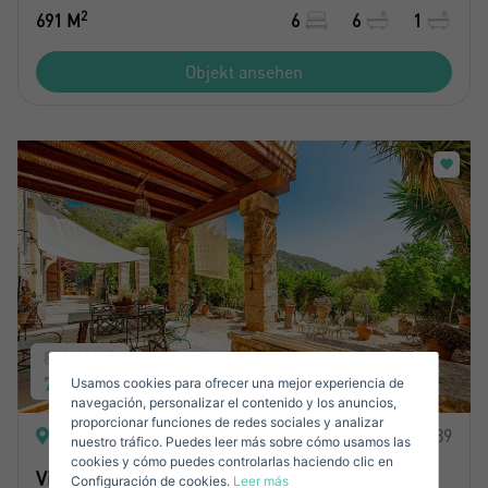
2
691 M
6
6
1
Objekt ansehen
Crear una cuenta
Name*
Mich Anmelden
Nachname*
Verkaufen Sie Ihre Immobilie
840.000 €
790.000 €
Usamos cookies para ofrecer una mejor experiencia de
Email*
navegación, personalizar el contenido y los anuncios,
proporcionar funciones de redes sociales y analizar
Andratx Pueblo, Andratx
REF: 45289
nuestro tráfico. Puedes leer más sobre cómo usamos las
+1
United
cookies y cómo puedes controlarlas haciendo clic en
Villa auf einem Grundstück von ca. 1.500m2
Configuración de cookies.
Leer más
States