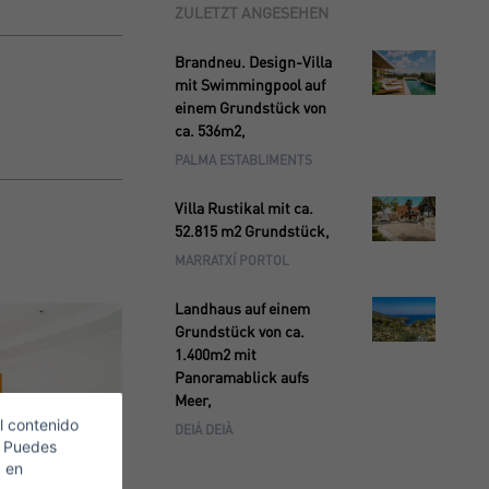
ZULETZT ANGESEHEN
Brandneu. Design-Villa
mit Swimmingpool auf
einem Grundstück von
ca. 536m2,
PALMA ESTABLIMENTS
Villa Rustikal mit ca.
52.815 m2 Grundstück,
MARRATXÍ PORTOL
Landhaus auf einem
Grundstück von ca.
1.400m2 mit
Panoramablick aufs
Meer,
l contenido
DEIÁ DEIÀ
. Puedes
c en