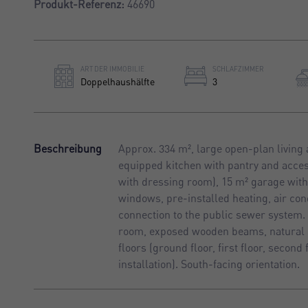
Produkt-Referenz:
46690
ART DER IMMOBILIE
SCHLAFZIMMER
Doppelhaushälfte
3
Beschreibung
Approx. 334 m², large open-plan living a
equipped kitchen with pantry and access
with dressing room), 15 m² garage with
windows, pre-installed heating, air con
connection to the public sewer system. 
room, exposed wooden beams, natural st
floors (ground floor, first floor, secon
installation). South-facing orientation.