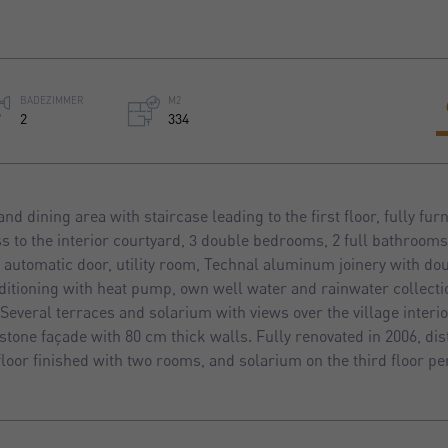
BADEZIMMER
M2
2
334
nd dining area with staircase leading to the first floor, fully fu
 to the interior courtyard, 3 double bedrooms, 2 full bathrooms
 automatic door, utility room, Technal aluminum joinery with do
ditioning with heat pump, own well water and rainwater collecti
Several terraces and solarium with views over the village interio
one façade with 80 cm thick walls. Fully renovated in 2006, dis
d floor finished with two rooms, and solarium on the third floor p