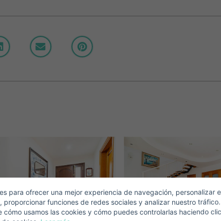
Crear una cuenta
Name*
Mich Anmelden
Descargar Expose
Nachname*
Verkaufen Sie Ihre Immobilie
Email*
s para ofrecer una mejor experiencia de navegación, personalizar e
, proporcionar funciones de redes sociales y analizar nuestro tráfico
+1
United
e cómo usamos las cookies y cómo puedes controlarlas haciendo cli
States
Telefonnummer*