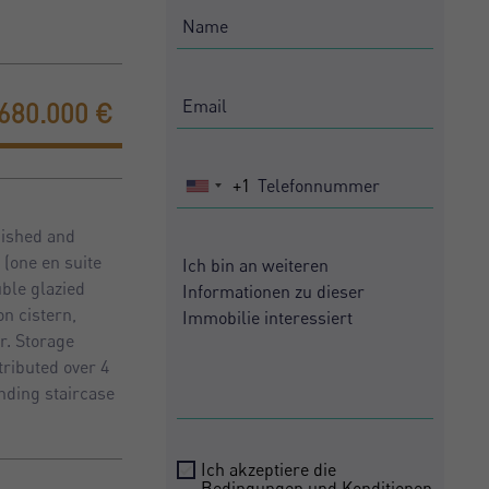
680.000 €
+1
United
States
rnished and
+1
 (one en suite
uble glazied
on cistern,
r. Storage
tributed over 4
ending staircase
Ich akzeptiere die
Bedingungen und Konditionen