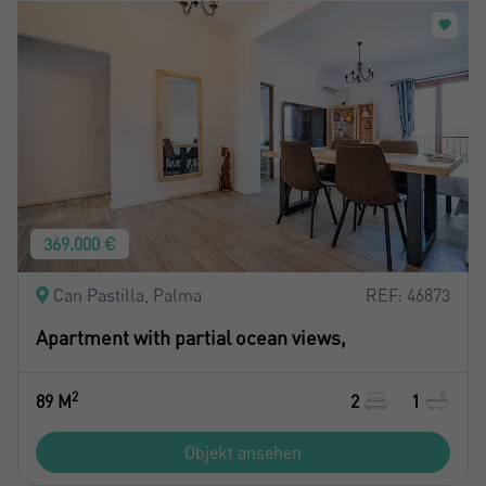
369.000 €
Can Pastilla, Palma
REF: 46873
Apartment with partial ocean views,
2
89 M
2
1
Objekt ansehen