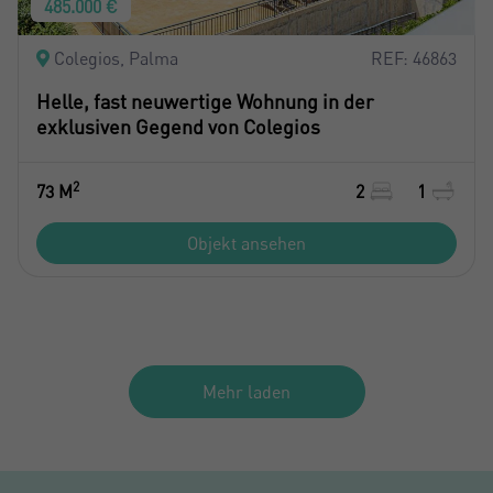
485.000 €
Colegios, Palma
REF: 46863
Helle, fast neuwertige Wohnung in der
exklusiven Gegend von Colegios
2
73 M
2
1
Objekt ansehen
Mehr laden