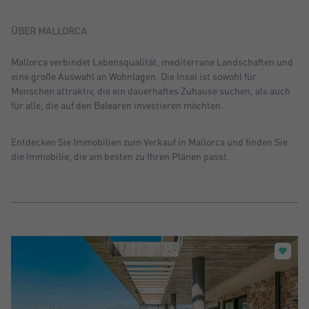
Sortiern nach: Neu
Sortiern nach: Preis absteigend
ÜBER MALLORCA
Sortiern nach: Preis aufsteigend
Mallorca verbindet Lebensqualität, mediterrane Landschaften und
eine große Auswahl an Wohnlagen. Die Insel ist sowohl für
Sortiern nach: Meist besuchte
Menschen attraktiv, die ein dauerhaftes Zuhause suchen, als auch
für alle, die auf den Balearen investieren möchten.
Entdecken Sie Immobilien zum Verkauf in Mallorca und finden Sie
die Immobilie, die am besten zu Ihren Plänen passt.