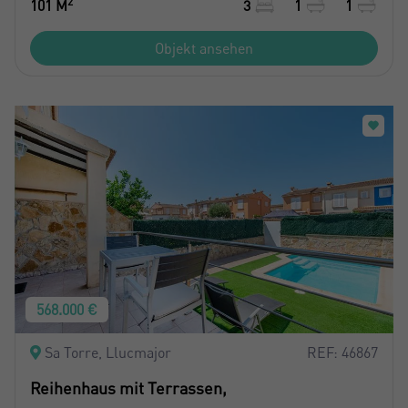
2
101 M
3
1
1
Objekt ansehen
568.000 €
Sa Torre, Llucmajor
REF: 46867
Reihenhaus mit Terrassen,