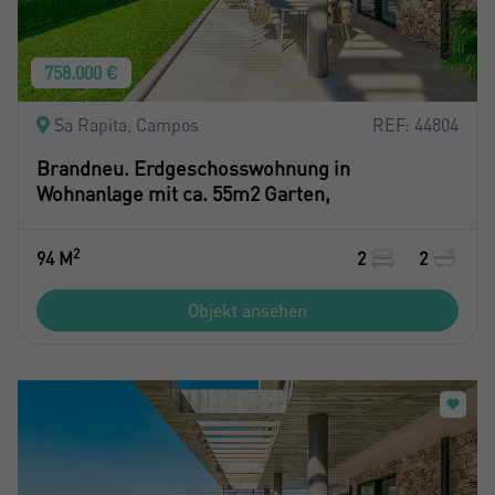
Erstellen Sie ein Konto
Datenschutz
758.000 €
Mich Registrieren
Sa Rapita, Campos
REF: 44804
Brandneu. Erdgeschosswohnung in
Wohnanlage mit ca. 55m2 Garten,
2
94 M
2
2
Objekt ansehen