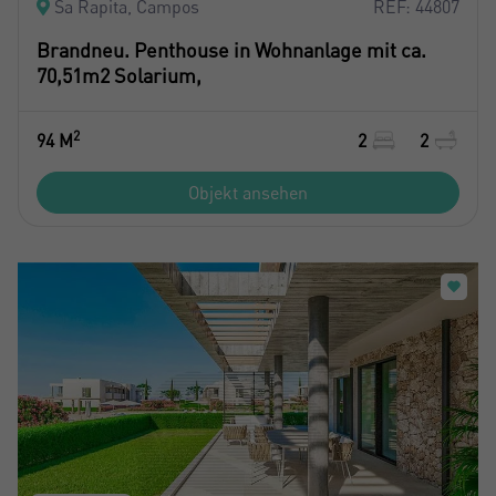
Sa Rapita, Campos
REF: 44807
Brandneu. Penthouse in Wohnanlage mit ca.
70,51m2 Solarium,
2
94 M
2
2
Objekt ansehen
Crear una cuenta
Name*