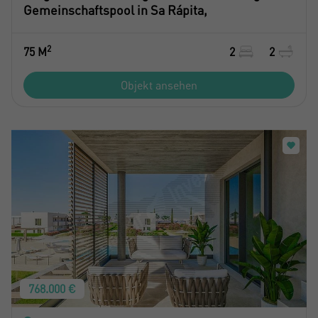
Gemeinschaftspool in Sa Rápita,
2
75 M
2
2
Objekt ansehen
768.000 €