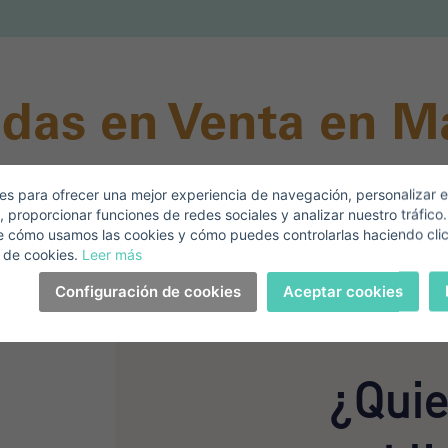
Accede a tu cuenta
pellidos*
Vende tu Propiedad
das en Venta en M
orreo Electrónico*
s para ofrecer una mejor experiencia de navegación, personalizar e
s mejores Viviendas en Venta de todo Balear Inve
, proporcionar funciones de redes sociales y analizar nuestro tráfico
+1
United
e cómo usamos las cookies y cómo puedes controlarlas haciendo cli
States
 de cookies.
Leer más
eléfono*
+1
Iniciar sesión
+1
Configuración de cookies
Aceptar cookies
United
States
+1
Has olvidado tu contraseña?
ontraseña**
¿Quie
He olvidado mi contraseña
No tienes una cuenta?