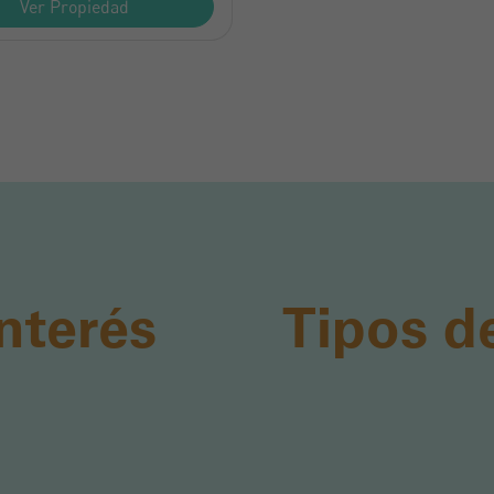
Ver Propiedad
nterés
Tipos d
Crear una cuenta
Nombre*