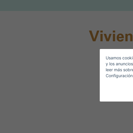
A
Vivien
C
Usamos cookie
Lo
y los anuncios
leer más sobr
Configuración
T
¿
C
¿