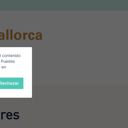
allorca
l contenido
st.
. Puedes
c en
Rechazar
res