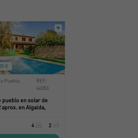
00 €
a Pueblo,
REF:
46053
 pueblo en solar de
aprox. en Algaida,
4
2