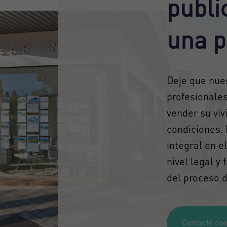
publi
Acepto los
Términos y condiciones de privacidad
Crear una cuenta
una p
Registrarse
Deje que nue
profesionale
vender su viv
condiciones.
integral en e
nivel legal y
del proceso d
Contacte con