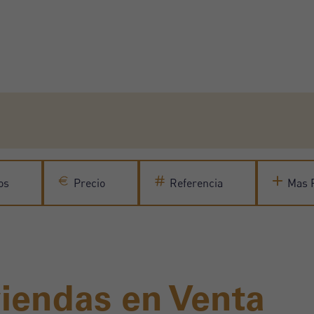
os
Precio
Referencia
Mas F
iendas en Venta