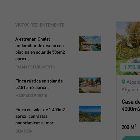
VISTOS RECIENTEMENTE
A estrenar. Chalet
unifamiliar de diseño con
piscina en solar de 536m2
aprox.,
1.950.0
PALMA ESTABLIMENTS
Finca rústica en solar de
Algaid
52.815 m2 aprox.,
Algaida
MARRATXÍ PORTOL
Casa de
4000m2 
Finca en solar de 1.400m2
aprox. con vistas
panorámicas al mar
2
200 M
DEIÁ DEIÀ