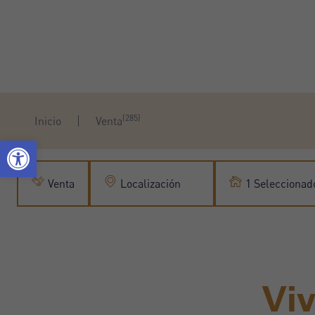
(285)
Inicio
Venta
Venta
Localización
1 Seleccionad
Viv