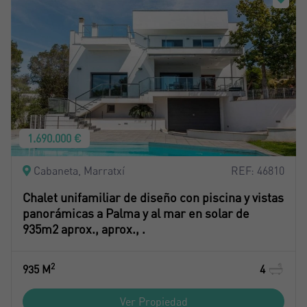
1.690.000 €
Cabaneta, Marratxí
REF: 46810
Chalet unifamiliar de diseño con piscina y vistas
panorámicas a Palma y al mar en solar de
935m2 aprox., aprox., .
2
935 M
4
Ver Propiedad