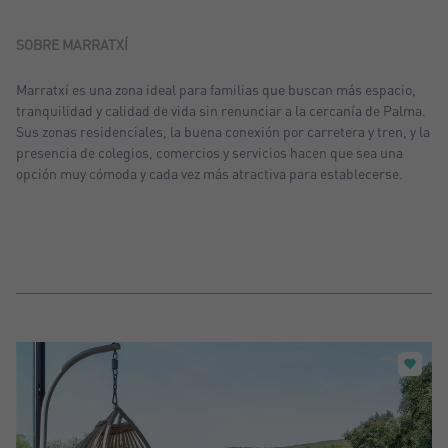
Ordenar por: Recientes
Ordenar por: Precio desc.
SOBRE MARRATXÍ
Ordenar por: Precio asc.
Marratxí es una zona ideal para familias que buscan más espacio,
tranquilidad y calidad de vida sin renunciar a la cercanía de Palma.
Ordenar por: Más visitados
Sus zonas residenciales, la buena conexión por carretera y tren, y la
presencia de colegios, comercios y servicios hacen que sea una
opción muy cómoda y cada vez más atractiva para establecerse.