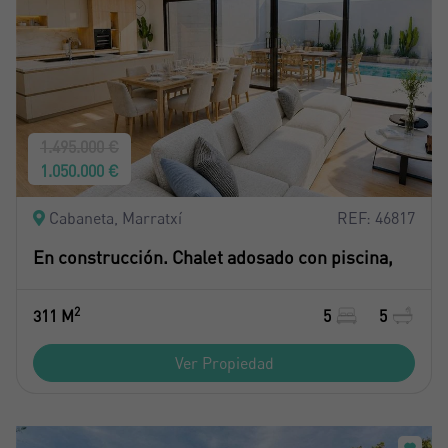
1.495.000 €
1.050.000 €
Cabaneta, Marratxí
REF: 46817
En construcción. Chalet adosado con piscina,
2
311 M
5
5
Ver Propiedad