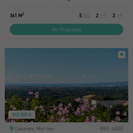
2
361 M
5
2
2
Ver Propiedad
960.000 €
Cabaneta, Marratxí
REF: 46555