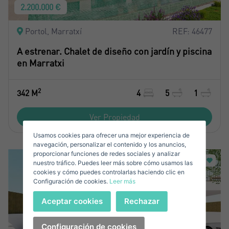
2.200.000 €
Crear una cuenta
Portol, Marratxí
REF: 46477
Nombre*
A estrenar. Chalet de diseño con jardín y piscina
en Marratxi
Accede a tu cuenta
2
342 M
4
5
1
Apellidos*
Vende tu Propiedad
Ver Propiedad
Usamos cookies para ofrecer una mejor experiencia de
Correo Electrónico*
navegación, personalizar el contenido y los anuncios,
proporcionar funciones de redes sociales y analizar
nuestro tráfico. Puedes leer más sobre cómo usamos las
+1
United
cookies y cómo puedes controlarlas haciendo clic en
Configuración de cookies.
Leer más
States
Teléfono*
+1
Iniciar sesión
Aceptar cookies
Rechazar
+1
United
States
Configuración de cookies