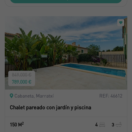
849.000 €
789.000 €
Cabaneta, Marratxí
REF: 46612
Chalet pareado con jardín y piscina
2
150 M
4
3