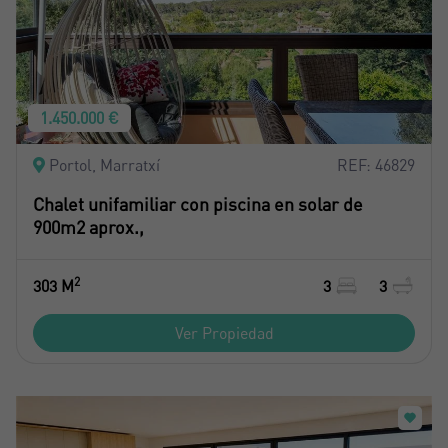
1.450.000 €
Portol, Marratxí
REF: 46829
Chalet unifamiliar con piscina en solar de
900m2 aprox.,
2
303 M
3
3
Ver Propiedad