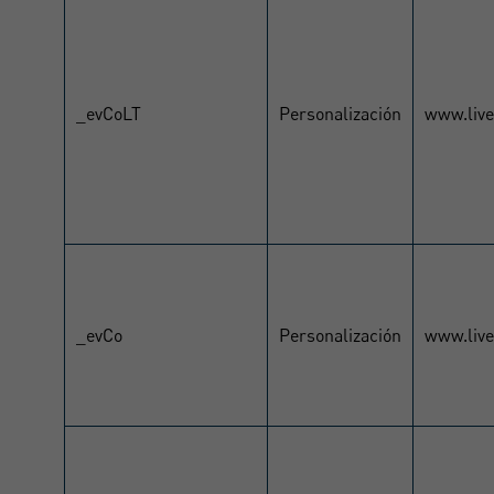
_evCoLT
Personalización
www.liv
_evCo
Personalización
www.liv