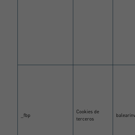
Cookies de
_fbp
balearin
terceros