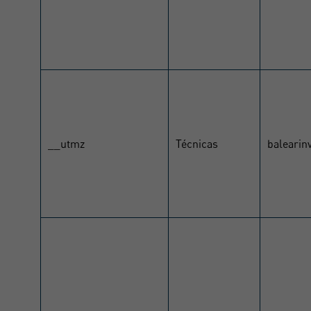
__utmz
Técnicas
balearin