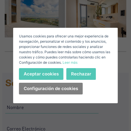
Accede a tu cuenta
Descargar Expose
Apellidos*
Vende tu Propiedad
Usamos cookies para ofrecer una mejor experiencia de
Correo Electrónico*
navegación, personalizar el contenido y los anuncios,
proporcionar funciones de redes sociales y analizar
nuestro tráfico. Puedes leer más sobre cómo usamos las
+1
United
cookies y cómo puedes controlarlas haciendo clic en
Configuración de cookies.
Leer más
States
Teléfono*
+1
Iniciar sesión
Aceptar cookies
Rechazar
+1
Solicitar Información
United
States
Configuración de cookies
Acepto los
Términos y condiciones de privacidad
+1
¿Has olvidado tu contraseña?
Contraseña**
He olvidado mi contraseña
Descargar Expose
¿No tienes una cuenta?
Acepto los
Términos y condiciones de privacidad
Crear una cuenta